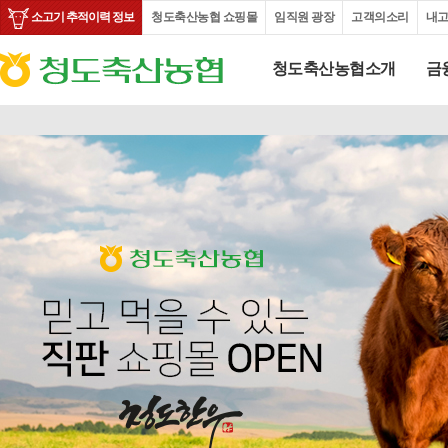
소고기 추적이력 정보
청도축산농협 쇼핑몰
임직원 광장
고객의소리
내
청도축산농협소개
금