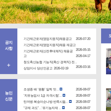
기간제근로자(영업지원직)채용공고
2026-07-20
공지
기간제근로자(영업지원직)채용 재공고
사항
2026-05-15
기간제근로자(산전후대체직) 채용공
고
2026-04-17
청도축산농협 기능직(축산 경력직) 전...
2026-03-16
상임이사 당선인공고
2026-02-19
조생종 배 ‘원황’ 일찍 맛...
2026-08-07
농민
‘치유농업사 1급 자격시험’...
2026-08-07
신문
탄저병·복숭아순나방·반쪽시듦...
2026-08-07
“규제 과도”…‘유기농자재 ...
2026-08-07